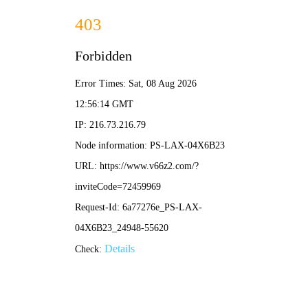
竞彩足球比分即时比分
竞彩足球比分即时比分 第6页
海廷加：从球场铁卫到教练席的智慧转身，他的足球
哲学解析
•
竞彩足球比分即时比分
竞彩足球比分即时比分
2026-04-
08 12:05:25
CBA中国篮球联赛深度解析：赛制、球星与未来展望
•
竞彩足球比分即时比分
竞彩足球比分即时比分
2026-04-
08 12:01:39
奇才霍华德：从篮球巨星到人生赢家的非凡旅程与智
慧启示
•
竞彩足球比分即时比分
竞彩足球比分即时比分
2026-04-
08 11:57:10
CCTV5NBA在线直播观看指南：高清流畅体验篮球盛
宴
•
竞彩足球比分即时比分
竞彩足球比分即时比分
2026-04-
08 11:53:29