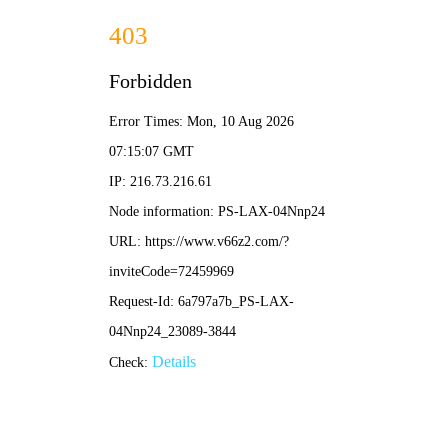
竞彩足球比分即时比分
2013世俱杯
2013世俱杯巅峰回顾：欧洲王者与南美豪门的终极对
决
•
竞彩足球比分即时比分
竞彩足球比分即时比分
2026-04-
09 11:12:46
1
Copyright 2025.
竞彩足球比分即时比分
Powered By Z-
BlogPHP